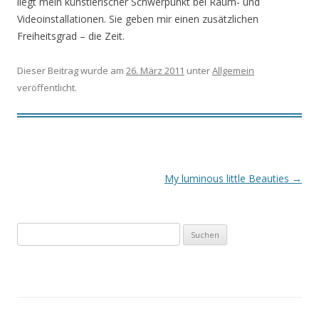
liegt mein künstlerischer Schwerpunkt bei Raum- und
Videoinstallationen. Sie geben mir einen zusätzlichen
Freiheitsgrad – die Zeit.
Dieser Beitrag wurde am
26. März 2011
unter
Allgemein
veröffentlicht.
Beitragsnavigation
My luminous little Beauties
→
Suchen
nach: