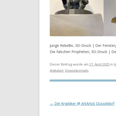
Junge Rebellin, 3D-Druck | Der Fenste
Die falschen Propheten, 3D-Druck | De
Dieser Beitrag wurde am
27. April 2025
in
A
digitalart
,
Doppelportaits
.
Beitragsnavigation
←
Die Kryptiker @ ArtArtist Düsseldorf