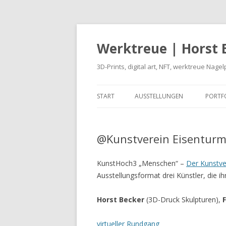
Werktreue | Horst 
3D-Prints, digital art, NFT, werktreue Nagel
START
AUSSTELLUNGEN
PORTF
FOTO
@Kunstverein Eisenturm,
NFT
SKUL
KunstHoch3 „Menschen“ –
Der Kunstve
Ausstellungsformat drei Künstler, die
INST
Horst Becker
(3D-Druck Skulpturen),
F
NEUE
IHR P
virtueller Rundgang