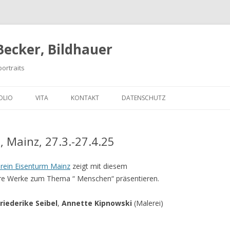
Becker, Bildhauer
portraits
Zum
Inhalt
OLIO
VITA
KONTAKT
DATENSCHUTZ
springen
/VIDEO
FADING MEMORIES
 Mainz, 27.3.-27.4.25
LEUCHTKÄSTEN
PTUR
PICTUREOFTHEDAY
ALTER EGO
rein Eisenturm Mainz
zeigt mit diesem
 ihre Werke zum Thema “ Menschen“ präsentieren.
ALLATION
POPULI RHENI
ALTERNATIVLOSE KOMPOSITION
BLUEBEARD
riederike Seibel
,
Annette Kipnowski
(Malerei)
 MEDIEN
SLICED TIME
PORTED CUBES
3 FLASCHENGEISTER
UKRN!MN.HRZ.BRCHT.MT.DNN.MRN
ORTRAIT IN STAHL
VISIONS FUGITIVES
O ISIS, ERLÖSE MICH…
THE SILENT DANCER