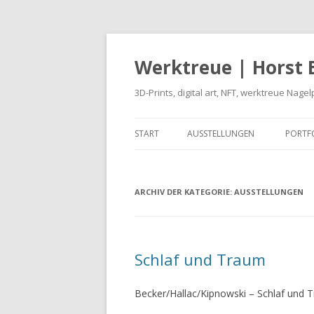
Werktreue | Horst 
3D-Prints, digital art, NFT, werktreue Nagel
START
AUSSTELLUNGEN
PORTF
FOTO
ARCHIV DER KATEGORIE:
AUSSTELLUNGEN
NFT
SKUL
INST
Schlaf und Traum
NEUE
Becker/Hallac/Kipnowski – Schlaf und T
IHR P