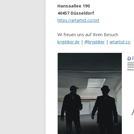
Hansaallee 190
40457 Düsseldorf
https://artartist.co/ort
Wi freuen uns auf Ihren Besuch
kryptiker.de
|
@kryptiker
|
artartist.co