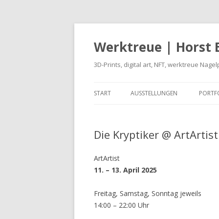
Werktreue | Horst 
3D-Prints, digital art, NFT, werktreue Nagel
START
AUSSTELLUNGEN
PORTF
FOTO
Die Kryptiker @ ArtArtis
NFT
SKUL
ArtArtist
11. – 13. April 2025
INST
Freitag, Samstag, Sonntag jeweils
NEUE
14:00 – 22:00 Uhr
IHR P