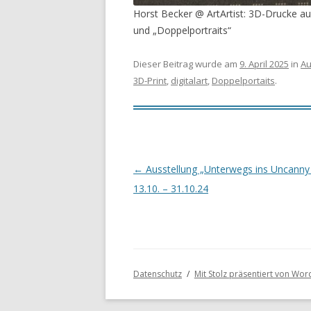
Horst Becker @ ArtArtist: 3D-Drucke au
und „Doppelportraits“
Dieser Beitrag wurde am
9. April 2025
in
Au
3D-Print
,
digitalart
,
Doppelportaits
.
Beitragsnavigation
←
Ausstellung „Unterwegs ins Uncanny 
13.10. – 31.10.24
Datenschutz
Mit Stolz präsentiert von Wor