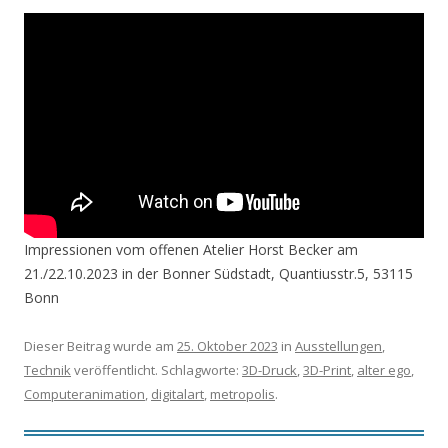
Impressionen vom offenen Atelier Horst Becker am
21./22.10.2023 in der Bonner Südstadt, Quantiusstr.5, 53115
Bonn
Dieser Beitrag wurde am
25. Oktober 2023
in
Ausstellungen
,
Technik
veröffentlicht. Schlagworte:
3D-Druck
,
3D-Print
,
alter ego
,
Computeranimation
,
digitalart
,
metropolis
.