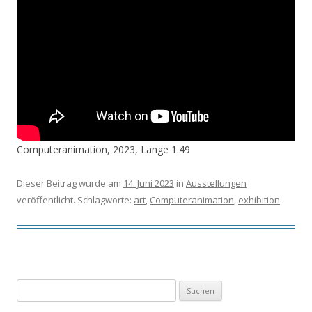
Computeranimation, 2023, Länge 1:49
Dieser Beitrag wurde am
14. Juni 2023
in
Ausstellungen
veröffentlicht. Schlagworte:
art
,
Computeranimation
,
exhibition
.
Suchen
nach: