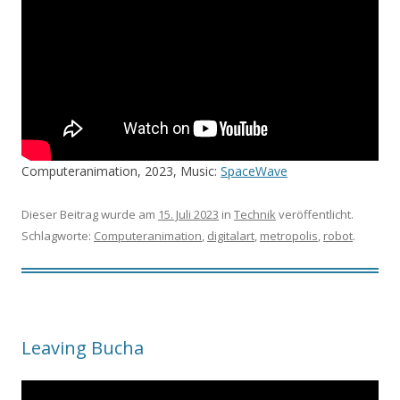
Computeranimation, 2023, Music:
SpaceWave
Dieser Beitrag wurde am
15. Juli 2023
in
Technik
veröffentlicht.
Schlagworte:
Computeranimation
,
digitalart
,
metropolis
,
robot
.
Leaving Bucha