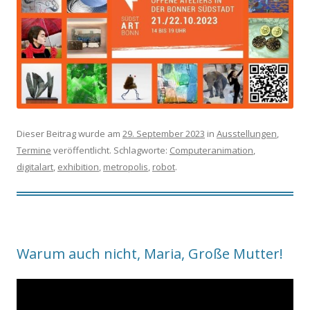
Dieser Beitrag wurde am
29. September 2023
in
Ausstellungen
,
Termine
veröffentlicht. Schlagworte:
Computeranimation
,
digitalart
,
exhibition
,
metropolis
,
robot
.
Warum auch nicht, Maria, Große Mutter!