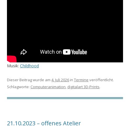
Musik:
Childhood
Dieser Beitrag wurde am
4. Juli 2026
in
Termine
veröffentlicht.
Schlagworte:
Computeranimation
,
digitalart 3D-Prints
.
21.10.2023 – offenes Atelier