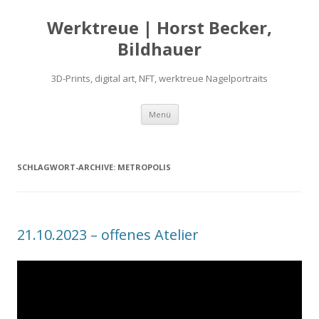
Werktreue | Horst Becker,
Bildhauer
3D-Prints, digital art, NFT, werktreue Nagelportraits
Zum
Menü
Inhalt
springen
SCHLAGWORT-ARCHIVE:
METROPOLIS
21.10.2023 – offenes Atelier