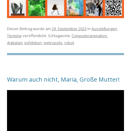
Dieser Beitrag wurde am
29. September 2023
in
Ausstellungen
,
Termine
veröffentlicht. Schlagworte:
Computeranimation
,
digitalart
,
exhibition
,
metropolis
,
robot
.
Warum auch nicht, Maria, Große Mutter!