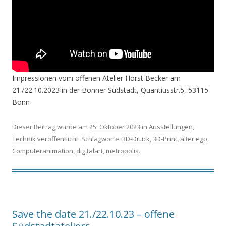
Impressionen vom offenen Atelier Horst Becker am
21./22.10.2023 in der Bonner Südstadt, Quantiusstr.5, 53115
Bonn
Dieser Beitrag wurde am
25. Oktober 2023
in
Ausstellungen
,
Technik
veröffentlicht. Schlagworte:
3D-Druck
,
3D-Print
,
alter ego
,
Computeranimation
,
digitalart
,
metropolis
.
Save the date 21./22.10.23 – offene