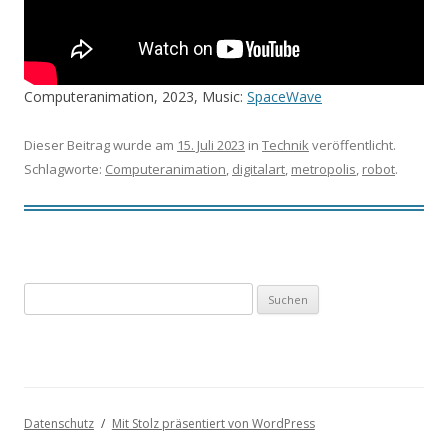
Computeranimation, 2023, Music:
SpaceWave
Dieser Beitrag wurde am
15. Juli 2023
in
Technik
veröffentlicht.
Schlagworte:
Computeranimation
,
digitalart
,
metropolis
,
robot
.
Suchen
nach:
Datenschutz
Mit Stolz präsentiert von WordPress